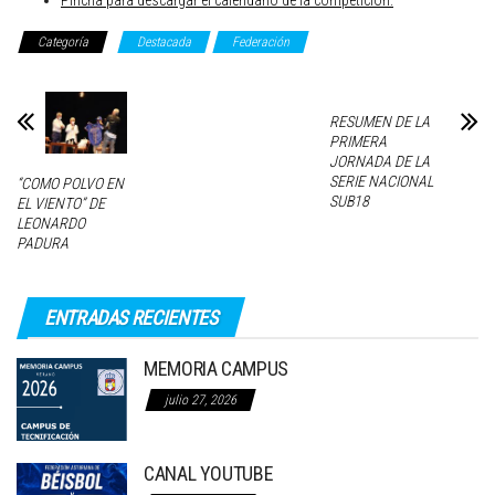
Pincha para descargar el calendario de la competición.
Categoría
Destacada
Federación
RESUMEN DE LA
PRIMERA
JORNADA DE LA
SERIE NACIONAL
“COMO POLVO EN
SUB18
EL VIENTO” DE
LEONARDO
PADURA
ENTRADAS RECIENTES
MEMORIA CAMPUS
julio 27, 2026
CANAL YOUTUBE