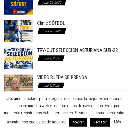
julio 16, 2026
Clinic SÓFBOL
julio 10, 2026
TRY-OUT SELECCIÓN ASTURIANA SUB-22
julio 9, 2026
VIDEO RUEDA DE PRENSA
julio 8, 2026
Utilizamos cookies para asegurar que damos la mejor experiencia al
RUEDA DE PRENSA EN EL AYTO. DE GIJON
usuario en nuestra web y recabar datos de navegación. En nigún
RECLAMANDO LA REFORMA INTEGRAL DE LA
momento registramos datos personales. Si sigues utilizando este sitio
INSTALACION DE BÉISBOL
asumiremos que estás de acuerdo
Más
Aceptar
Rechazar
julio 7, 2026