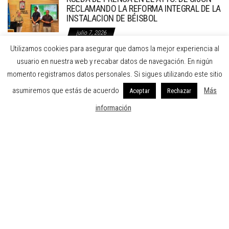
RECLAMANDO LA REFORMA INTEGRAL DE LA
INSTALACION DE BÉISBOL
julio 7, 2026
Utilizamos cookies para asegurar que damos la mejor experiencia al
usuario en nuestra web y recabar datos de navegación. En nigún
FEDERACION DE BEISBOL Y SOFBOL DEL PRINCIPADO DE ASTURIAS
momento registramos datos personales. Si sigues utilizando este sitio
C/ Dindurra 20 1º A Gijón Asturias
asumiremos que estás de acuerdo
Más
Aceptar
Rechazar
Teléfono: 984297274 - Fax: 984297274
información
Email: fbspa@beisbolasturias.es
Aviso legal
-
Política de privacidad
-
Política de cookies