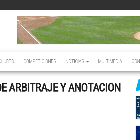
EDERACIÓN
DERACIÓN
 BEISBOL
E BEISBOL
SÓFBOL
L
 SÓFBOL
INCIPADO
EL
TURIAS
CLUBES
COMPETICIONES
NOTICIAS
MULTIMEDIA
CON
RINCIPADO
E
DE ARBITRAJE Y ANOTACION
STURIAS