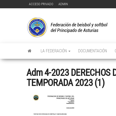
Saltar
ACCESO PRIVADO
ADMIN
al
contenido
F
FE
DE
D
Y 
DE
Y
PR
DE
D
AS
LA FEDERACIÓN
DOCUMENTACIÓN
P
D
Adm 4-2023 DERECHOS 
A
TEMPORADA 2023 (1)