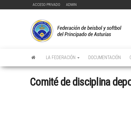
Saltar
ACCESO PRIVADO
ADMIN
al
contenido
F
FE
DE
D
Y 
DE
Y
PR
DE
D
AS
LA FEDERACIÓN
DOCUMENTACIÓN
P
D
Comité de disciplina depo
A