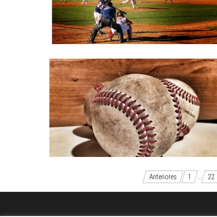
Paginación
Anteriores
1
…
22
de
entradas