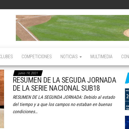
EDERACIÓN
DERACIÓN
 BEISBOL
E BEISBOL
SÓFBOL
L
 SÓFBOL
INCIPADO
EL
TURIAS
CLUBES
COMPETICIONES
NOTICIAS
MULTIMEDIA
CON
RINCIPADO
junio 19, 2021
E
RESUMEN DE LA SEGUDA JORNADA
STURIAS
DE LA SERIE NACIONAL SUB18
RESUMEN DE LA SEGUNDA JORNADA: Debido al estado
del tiempo y a que los campos no estaban en buenas
condiciones…