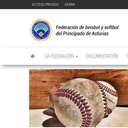
Saltar
ACCESO PRIVADO
ADMIN
al
contenido
F
FE
DE
D
Y 
DE
Y
PR
DE
D
AS
LA FEDERACIÓN
DOCUMENTACIÓN
P
D
A