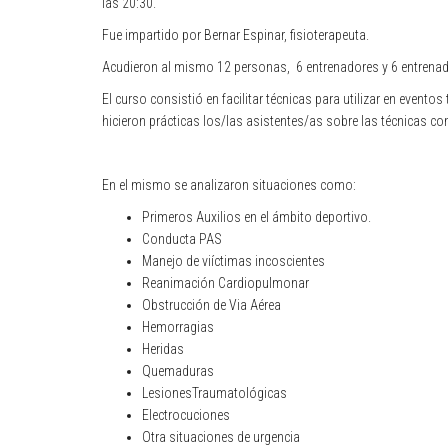
las 20:30.
Fue impartido por Bernar Espinar, fisioterapeuta.
Acudieron al mismo 12 personas, 6 entrenadores y 6 entrena
El curso consistió en facilitar técnicas para utilizar en event
hicieron prácticas los/las asistentes/as sobre las técnicas co
En el mismo se analizaron situaciones como:
Primeros Auxilios en el ámbito deportivo.
Conducta PAS
Manejo de viíctimas incoscientes
Reanimación Cardiopulmonar
Obstrucción de Via Aérea
Hemorragias
Heridas
Quemaduras
LesionesTraumatológicas
Electrocuciones
Otra situaciones de urgencia