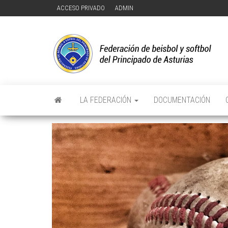
Saltar
ACCESO PRIVADO
ADMIN
al
contenido
F
FE
DE
D
Y 
DE
Y
PR
DE
D
AS
LA FEDERACIÓN
DOCUMENTACIÓN
P
D
A