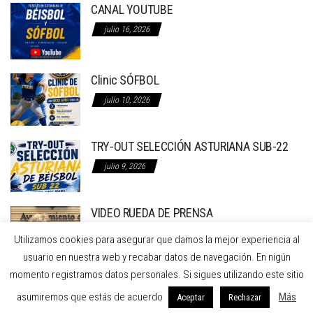
CANAL YOUTUBE
julio 16, 2026
Clinic SÓFBOL
julio 10, 2026
TRY-OUT SELECCIÓN ASTURIANA SUB-22
julio 9, 2026
VIDEO RUEDA DE PRENSA
julio 8, 2026
Utilizamos cookies para asegurar que damos la mejor experiencia al
usuario en nuestra web y recabar datos de navegación. En nigún
momento registramos datos personales. Si sigues utilizando este sitio
RUEDA DE PRENSA EN EL AYTO. DE GIJON
RECLAMANDO LA REFORMA INTEGRAL DE LA
asumiremos que estás de acuerdo
Más
Aceptar
Rechazar
INSTALACION DE BÉISBOL