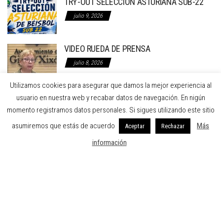
TRY-OUT SELECCIÓN ASTURIANA SUB-22
julio 9, 2026
VIDEO RUEDA DE PRENSA
julio 8, 2026
Utilizamos cookies para asegurar que damos la mejor experiencia al
RUEDA DE PRENSA EN EL AYTO. DE GIJON
usuario en nuestra web y recabar datos de navegación. En nigún
RECLAMANDO LA REFORMA INTEGRAL DE LA
momento registramos datos personales. Si sigues utilizando este sitio
INSTALACION DE BÉISBOL
asumiremos que estás de acuerdo
Más
Aceptar
Rechazar
julio 7, 2026
información
FEDERACION DE BEISBOL Y SOFBOL DEL PRINCIPADO DE ASTURIAS
C/ Dindurra 20 1º A Gijón Asturias
Teléfono: 984297274 - Fax: 984297274
Email: fbspa@beisbolasturias.es