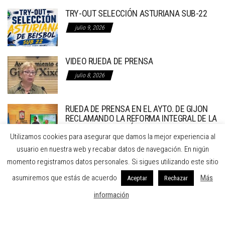
TRY-OUT SELECCIÓN ASTURIANA SUB-22
julio 9, 2026
VIDEO RUEDA DE PRENSA
julio 8, 2026
RUEDA DE PRENSA EN EL AYTO. DE GIJON
RECLAMANDO LA REFORMA INTEGRAL DE LA
INSTALACION DE BÉISBOL
Utilizamos cookies para asegurar que damos la mejor experiencia al
julio 7, 2026
usuario en nuestra web y recabar datos de navegación. En nigún
momento registramos datos personales. Si sigues utilizando este sitio
FEDERACION DE BEISBOL Y SOFBOL DEL PRINCIPADO DE ASTURIAS
asumiremos que estás de acuerdo
Más
Aceptar
Rechazar
C/ Dindurra 20 1º A Gijón Asturias
información
Teléfono: 984297274 - Fax: 984297274
Email: fbspa@beisbolasturias.es