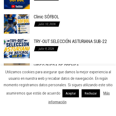
Clinic SÓFBOL
julio 10, 2026
TRY-OUT SELECCIÓN ASTURIANA SUB-22
julio 9, 2026
VIDEO RUEDA DE PRENSA
Utilizamos cookies para asegurar que damos la mejor experiencia al
julio 8, 2026
usuario en nuestra web y recabar datos de navegación. En nigún
momento registramos datos personales. Si sigues utilizando este sitio
RUEDA DE PRENSA EN EL AYTO. DE GIJON
asumiremos que estás de acuerdo
Más
Aceptar
Rechazar
RECLAMANDO LA REFORMA INTEGRAL DE LA
INSTALACION DE BÉISBOL
información
julio 7, 2026