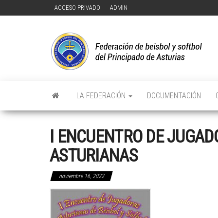
Saltar
ACCESO PRIVADO
ADMIN
al
contenido
F
FE
DE
D
Y 
DE
Y
PR
DE
D
AS
LA FEDERACIÓN
DOCUMENTACIÓN
P
D
I ENCUENTRO DE JUGAD
A
ASTURIANAS
noviembre 16, 2022