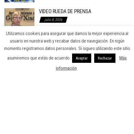
VIDEO RUEDA DE PRENSA
julio 8, 2026
Utilizamos cookies para asegurar que damos la mejor experiencia al
RUEDA DE PRENSA EN EL AYTO. DE GIJON
usuario en nuestra web y recabar datos de navegación. En nigún
RECLAMANDO LA REFORMA INTEGRAL DE LA
momento registramos datos personales. Si sigues utilizando este sitio
INSTALACION DE BÉISBOL
asumiremos que estás de acuerdo
Más
Aceptar
Rechazar
julio 7, 2026
información
FEDERACION DE BEISBOL Y SOFBOL DEL PRINCIPADO DE ASTURIAS
C/ Dindurra 20 1º A Gijón Asturias
Teléfono: 984297274 - Fax: 984297274
Email: fbspa@beisbolasturias.es
Aviso legal
-
Política de privacidad
-
Política de cookies