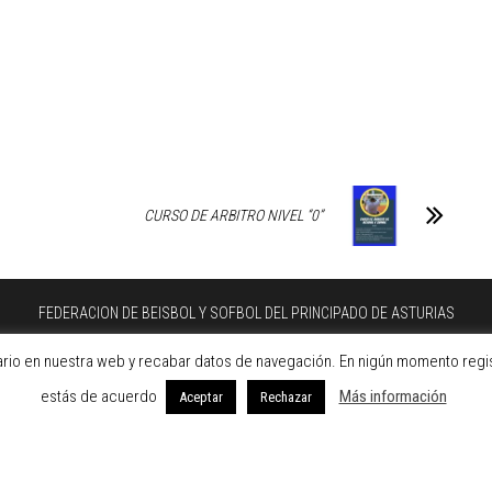
CURSO DE ARBITRO NIVEL “0”
FEDERACION DE BEISBOL Y SOFBOL DEL PRINCIPADO DE ASTURIAS
C/ Dindurra 20 1º A Gijón Asturias
ario en nuestra web y recabar datos de navegación. En nigún momento regis
Teléfono: 984297274 - Fax: 984297274
estás de acuerdo
Más información
Aceptar
Rechazar
Email: fbspa@beisbolasturias.es
Aviso legal
-
Política de privacidad
-
Política de cookies