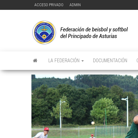
Saltar
ACCESO PRIVADO
ADMIN
al
contenido
F
FE
DE
D
Y 
DE
Y
PR
DE
D
AS
LA FEDERACIÓN
DOCUMENTACIÓN
P
D
A