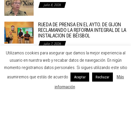
julio 8, 2026
RUEDA DE PRENSA EN EL AYTO. DE GIJON
RECLAMANDO LA REFORMA INTEGRAL DE LA
INSTALACION DE BÉISBOL
julio 7, 2026
Utilizamos cookies para asegurar que damos la mejor experiencia al
usuario en nuestra web y recabar datos de navegación. En nigún
FEDERACION DE BEISBOL Y SOFBOL DEL PRINCIPADO DE ASTURIAS
momento registramos datos personales. Si sigues utilizando este sitio
C/ Dindurra 20 1º A Gijón Asturias
asumiremos que estás de acuerdo
Más
Aceptar
Rechazar
Teléfono: 984297274 - Fax: 984297274
información
Email: fbspa@beisbolasturias.es
Aviso legal
-
Política de privacidad
-
Política de cookies